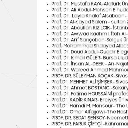
Prof. Dr. Mustafa KAYA-Atatürk Ün
Prof. Dr. Ali Abdul-Mohsen Elhuday
Prof. Dr. Layla Khalaf Alsabaan-
Prof. Dr.Al-sayed Salem - sultan 
Prof. Dr. Abdullah KIZILCIK- İstan
Prof. Dr. Awwad kadhm liftah Al-
Prof. Dr. Arif Sarıçoban-Selçuk Ü
Prof. Mohammed Shdayed Albesh
Prof. Dr. Daud Abdul-Quadir Eleg
Prof. Dr. Ismail GÜLER- Bursa Ulud
Prof. Dr. İhsan AL-DEEK - An-Naja
Prof. Dr. Waleed Ahmad Mahmoud
PROF. DR. SÜLEYMAN KOÇAK-Sivas 
Prof.Dr. MEHMET ALİ ŞİMŞEK- Siva
Prof. Dr. Ahmet BOSTANCI-Sakary
Prof. Dr. Fatima HOUSSAİNİ prof
Prof.Dr. KADİR KINAR- Erciyes Üni
Prof.Dr. Hamdi M. Mansour- The 
Prof.Dr. Omar Alfajjawi-The Has
PROF. DR. SEDAT ŞENSOY-Necmetti
PROF. DR. FARUK ÇİFTÇİ -Kahram