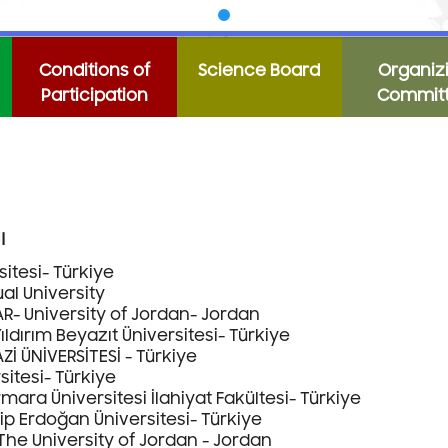
Conditions of
Science Board
Organiz
Participation
Commit
Science Board اللجنة العلمية
sitesi- Türkiye
ual University
R- University of Jordan- Jordan
ıldırım Beyazıt Üniversitesi- Türkiye
Zİ ÜNİVERSİTESİ - Türkiye
rsitesi- Türkiye
rmara Üniversitesi İlahiyat Fakültesi- Türkiye
yip Erdoğan Üniversitesi- Türkiye
he University of Jordan - Jordan