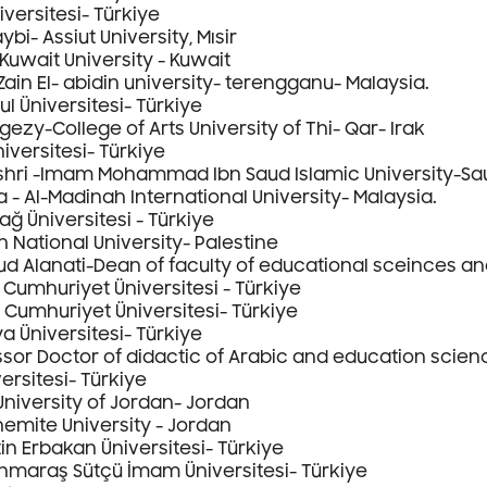
iversitesi- Türkiye
bi- Assiut University, Mısir
 Kuwait University - Kuwait
Zain El- abidin university- terengganu- Malaysia.
bul Üniversitesi- Türkiye
gezy-College of Arts University of Thi- Qar- Irak
niversitesi- Türkiye
ri -Imam Mohammad Ibn Saud Islamic University-Sau
a - Al-Madinah International University- Malaysia.
ağ Üniversitesi - Türkiye
h National University- Palestine
 Alanati-Dean of faculty of educational sceinces a
Cumhuriyet Üniversitesi - Türkiye
s Cumhuriyet Üniversitesi- Türkiye
a Üniversitesi- Türkiye
essor Doctor of didactic of Arabic and education scie
versitesi- Türkiye
University of Jordan- Jordan
hemite University - Jordan
n Erbakan Üniversitesi- Türkiye
anmaraş Sütçü İmam Üniversitesi- Türkiye